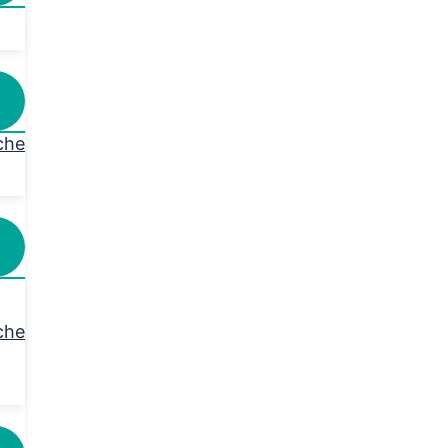
che
che