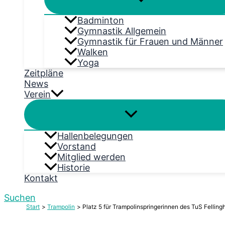
Badminton
Gymnastik Allgemein
Gymnastik für Frauen und Männer
Walken
Yoga
Zeitpläne
News
Verein
Hallenbelegungen
Vorstand
Mitglied werden
Historie
Kontakt
Suchen
Start
Trampolin
Platz 5 für Trampolinspringerinnen des TuS Felli